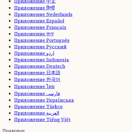
Приложение
中文
Приложение
हिन्दी
Приложение
Nederlands
Приложение
Español
Приложение
Français
Приложение
বাংলা
Приложение
Português
Приложение
Русский
Приложение
اردو
Приложение
Indonesia
Приложение
Deutsch
Приложение
日本語
Приложение
한국어
Приложение
ไทย
Приложение
فارسی
Приложение
Українська
Приложение
Türkçe
Приложение
العربية
Приложение
Tiếng Việt
Правовое