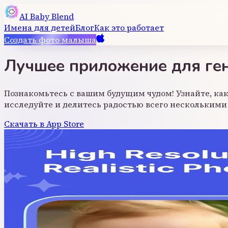
AI Baby Blend
Имена для детей
Блог
Как это работает
Создать фото малыша
Лучшее приложение для ге
Познакомьтесь с вашим будущим чудом! Узнайте, как
исследуйте и делитесь радостью всего несколькими
Скачать в App Store