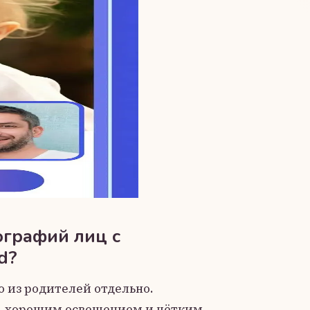
ографий лиц с
d?
 из родителей отдельно.
, хорошим освещением и чётким